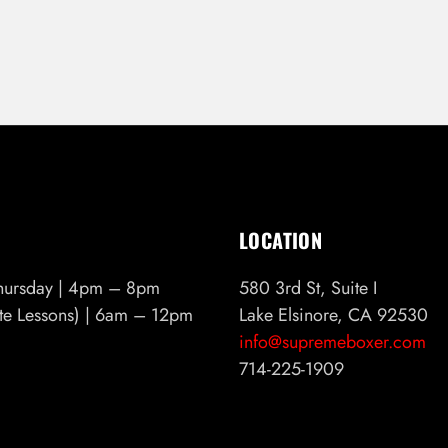
LOCATION
hursday | 4pm – 8pm
580 3rd St, Suite I
ate Lessons) | 6am – 12pm
Lake Elsinore, CA 92530
info@supremeboxer.com
714-225-1909