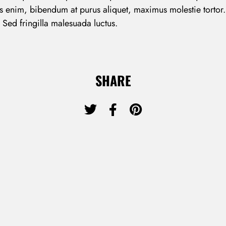
s enim, bibendum at purus aliquet, maximus molestie tortor.
n. Sed fringilla malesuada luctus.
Don’t have an account?
SHARE
REGISTER