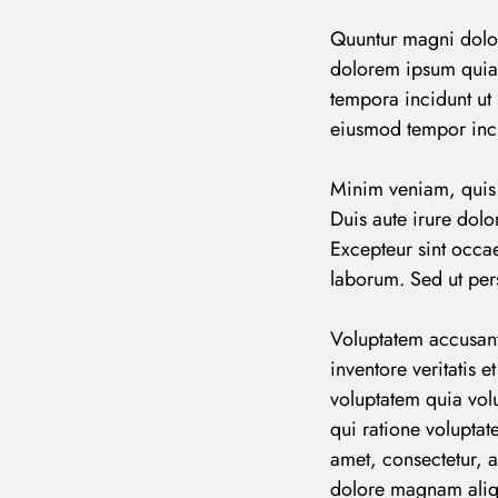
Quuntur magni dolor
dolorem ipsum quiao
tempora incidunt ut 
eiusmod tempor inci
Minim veniam, quis 
Duis aute irure dolor
Excepteur sint occae
laborum. Sed ut pers
Voluptatem accusan
inventore veritatis 
voluptatem quia volu
qui ratione volupta
amet, consectetur, 
dolore magnam aliq