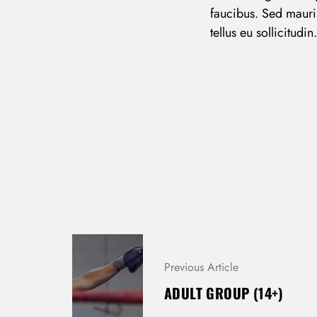
faucibus. Sed mauri
tellus eu sollicitudi
P
O
Previous Article
S
T
ADULT GROUP (14+)
N