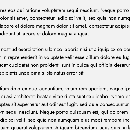
es eos qui ratione voluptatem sequi nesciunt. Neque porro
lor sit amet, consectetur, adipisci velit, sed quia non nu
LOG IN
labore et dolore magnam dolor sit amet, consectetur adipisi
didunt ut labore et dolore magna aliqua.
Username or email address *
nostrud exercitation ullamco laboris nisi ut aliquip ex ea
 in reprehenderit in voluptate velit esse cillum dolore eu fugi
cat cupidatat non proident, sunt in culpa qui officia deserun
piciatis unde omnis iste natus error sit.
Password *
tium doloremque laudantium, totam rem aperiam, eaque ips
et quasi architecto beatae vitae dicta sunt explicabo. Nemo 
ptas sit aspernatur aut odit aut fugit, sed quia consequuntu
tem sequi nesciunt. Neque porro quisquam est, qui dolorem 
Remember Me
Lost Password?
adipisci velit, sed quia non numquam eius modi tempora inci
uam quaerat voluptatem. Aliquam bibendum lacus quis null