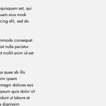
 quisquam est, qui
mquam eius modi
cing elit, sed do
 commodo consequat.
at nulla pariatur.
t mollit anim id est
a quae ab illo
enim ipsam
r magni dolores eos
ipsum quia dolor sit
dunt ut labore et
a dignissim