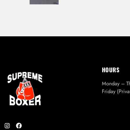
A
V
I
G
A
T
I
O
N
HOURS
Monday – T
Friday (Priv