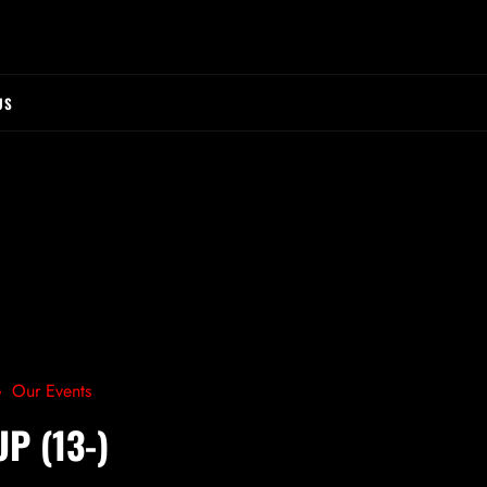
US
Our Events
P (13-)